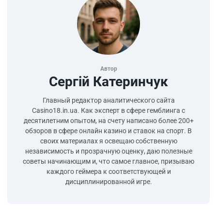
Автор
Сергій Катеринчук
Главный редактор аналитического сайта
Casino18.in.ua. Как эксперт в сфере гемблинга с
десятилетним опытом, на счету написано более 200+
обзоров в сфере онлайн казино и ставок на спорт. В
своих материалах я освещаю собственную
независимость и прозрачную оценку, даю полезные
советы начинающим и, что самое главное, призываю
каждого геймера к соответствующей и
дисциплинированной игре.