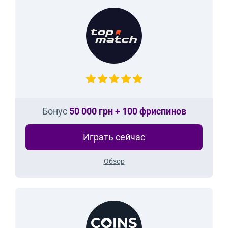
Бонус
50 000 грн + 100 фриспинов
Играть сейчас
Обзор