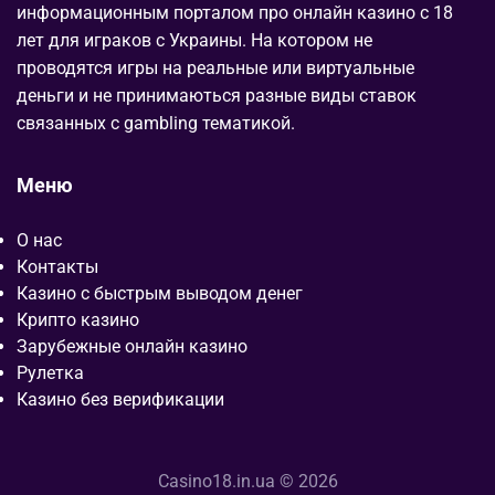
информационным порталом про онлайн казино с 18
лет для играков с Украины. На котором не
проводятся игры на реальные или виртуальные
деньги и не принимаються разные виды ставок
связанных с gambling тематикой.
Меню
О нас
Контакты
Казино с быстрым выводом денег
Крипто казино
Зарубежные онлайн казино
Рулетка
Казино без верификации
Casino18.in.ua © 2026