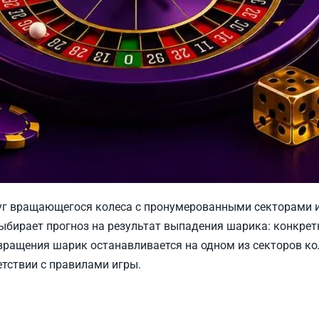
руг вращающегося колеса с пронумерованными секторами и
бирает прогноз на результат выпадения шарика: конкретно
вращения шарик останавливается на одном из секторов кол
тствии с правилами игры.