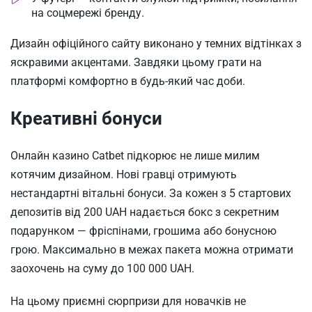
на соцмережі бренду.
Дизайн офіційного сайту виконано у темних відтінках з
яскравими акцентами. Завдяки цьому грати на
платформі комфортно в будь-який час доби.
Креативні бонуси
Онлайн казино Catbet підкорює не лише милим
котячим дизайном. Нові гравці отримують
нестандартні вітальні бонуси. За кожен з 5 стартових
депозитів від 200 UAH надається бокс з секретним
подарунком — фріспінами, грошима або бонусною
грою. Максимально в межах пакета можна отримати
заохочень на суму до 100 000 UAH.
На цьому приємні сюрпризи для новачків не