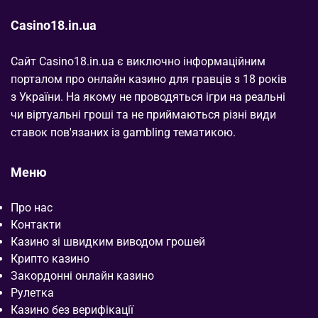
Casino18.in.ua
Сайт Casino18.in.ua є виключно інформаційним
порталом про онлайн казино для гравців з 18 років
з України. На якому не проводяться ігри на реальні
чи віртуальні гроші та не приймаються різні види
ставок пов'язаних із gambling тематикою.
Меню
Про нас
Контакти
Казино зі швидким виводом грошей
Крипто казино
Закордонні онлайн казино
Рулетка
Казино без верифікації