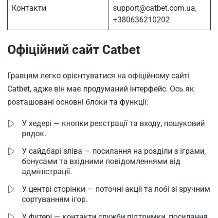
Контакти
support@catbet.com.ua
,
+380636210202
Офіційний сайт Catbet
Гравцям легко орієнтуватися на офіційному сайті
Catbet, адже він має продуманий інтерфейс. Ось як
розташовані основні блоки та функції:
У хедері — кнопки реєстрації та входу, пошуковий
рядок.
У сайдбарі зліва — посилання на розділи з іграми,
бонусами та вхідними повідомленнями від
адміністрації.
У центрі сторінки — поточні акції та лобі зі зручним
сортуванням ігор.
У футері — контакти служби підтримки, посилання