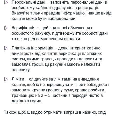
Персональні дані – заповніть персональні дані в
особистому кабінеті одразу після реєстрації.
Вказуйте тільки правдив інформацію, інакше вивід
коштів може бути заблокований.
Верифікація – щоб зняти всі обмеження с
особистого рахунку, підтверджуйте особисті дані
та вік перед замовленням виплати.
Платіжна інформація – деякі інтернет казино
вимагають від клієнтів верифікації платіжних
систем, якими гравець проводить депозити та
замовляє гроші. Ці рахунки мають належати
власнику.
Ліміти – слідкуйте за лімітами на виведення
коштів, щоб їх не перевищувати. При необхідності
замовити крупну грошову суму, краще розбити
транзакцію на 2 – 3 частини з періодичністю в
декілька годин.
Також, щоб швидко отримати виграш в казино, слід