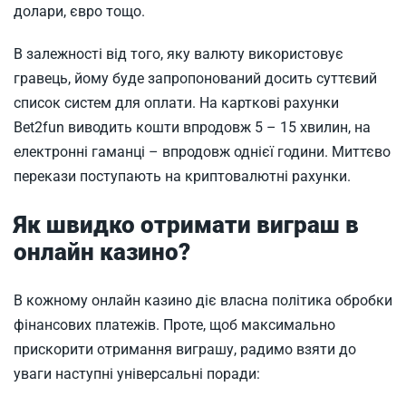
долари, євро тощо.
В залежності від того, яку валюту використовує
гравець, йому буде запропонований досить суттєвий
список систем для оплати. На карткові рахунки
Bet2fun виводить кошти впродовж 5 – 15 хвилин, на
електронні гаманці – впродовж однієї години. Миттєво
перекази поступають на криптовалютні рахунки.
Як швидко отримати виграш в
онлайн казино?
В кожному онлайн казино діє власна політика обробки
фінансових платежів. Проте, щоб максимально
прискорити отримання виграшу, радимо взяти до
уваги наступні універсальні поради: