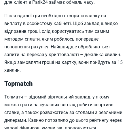
для клієнтів Parik24 займає обмаль часу.
Після вдалої гри необхідно створити заявку на
виплату в особистому кабінеті. Щоб заклад швидко
відправив гроші, слід користуватись тим самим
методом сплати, яким робилось попереднє
поповнення рахунку. Найшвидше обробляються
запити на переказ у криптовалюті – декілька хвилин.
Якщо замовляти гроші на картку, вони прийдуть за 15
хвилин.
Topmatch
Топматч – відомий віртуальний заклад, у якому
можна грати на сучасних слотах, робити спортивні
ставки, а також розважатись за столами з реальними
дилерами. Казино потрапило до цього рейтингу через
чудові фінансові умови, які пропонуються