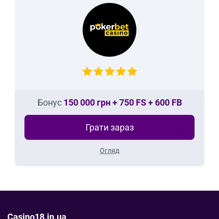
Бонус
150 000 грн + 750 FS + 600 FB
Грати зараз
Огляд
Casino18.in.ua