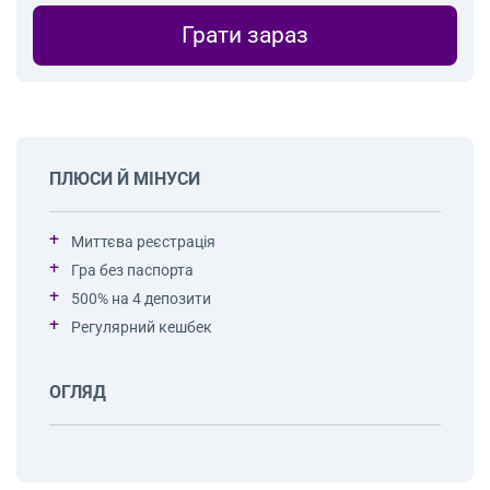
Грати зараз
ПЛЮСИ Й МІНУСИ
Миттєва реєстрація
Гра без паспорта
500% на 4 депозити
Регулярний кешбек
ОГЛЯД