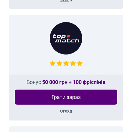
Бонус
50 000 грн + 100 фріспінів
Грати зараз
Огляд