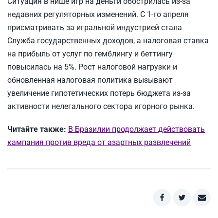
Ситуация в нише игр на деньги обострилась из-за
недавних регуляторных изменений. С 1-го апреля
присматривать за игральной индустрией стала
Служба государственных доходов, а налоговая ставка
на прибыль от услуг по гемблингу и беттингу
повысилась на 5%. Рост налоговой нагрузки и
обновленная налоговая политика вызывают
увеличение гипотетических потерь бюджета из-за
активности нелегального сектора игорного рынка.
Читайте также:
В Бразилии продолжает действовать
кампания против вреда от азартных развлечений