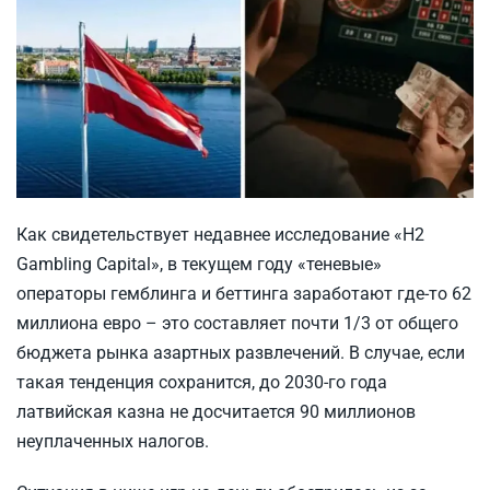
Как свидетельствует недавнее исследование «H2
Gambling Capital», в текущем году «теневые»
операторы гемблинга и беттинга заработают где-то 62
миллиона евро – это составляет почти 1/3 от общего
бюджета рынка азартных развлечений. В случае, если
такая тенденция сохранится, до 2030-го года
латвийская казна не досчитается 90 миллионов
неуплаченных налогов.