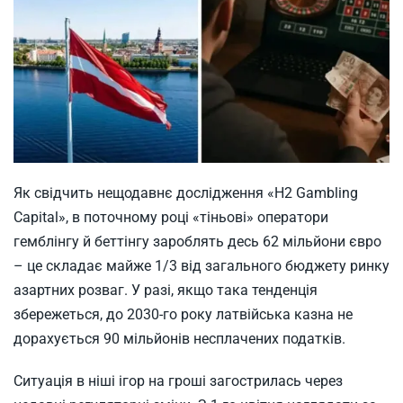
Як свідчить нещодавнє дослідження «H2 Gambling
Capital», в поточному році «тіньові» оператори
гемблінгу й беттінгу зароблять десь 62 мільйони євро
– це складає майже 1/3 від загального бюджету ринку
азартних розваг. У разі, якщо така тенденція
збережеться, до 2030-го року латвійська казна не
дорахується 90 мільйонів несплачених податків.
Ситуація в ніші ігор на гроші загострилась через