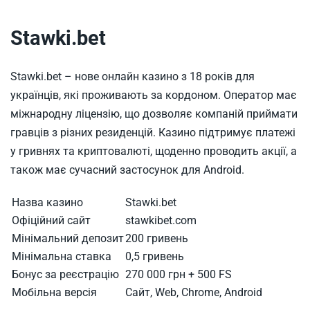
Stawki.bet
Stawki.bet – нове онлайн казино з 18 років для
українців, які проживають за кордоном. Оператор має
міжнародну ліцензію, що дозволяє компаній приймати
гравців з різних резиденцій. Казино підтримує платежі
у гривнях та криптовалюті, щоденно проводить акції, а
також має сучасний застосунок для Android.
Назва казино
Stawki.bet
Офіційний сайт
stawkibet.com
Мінімальний депозит
200 гривень
Мінімальна ставка
0,5 гривень
Бонус за реєстрацію
270 000 грн + 500 FS
Мобільна версія
Сайт, Web, Chrome, Android