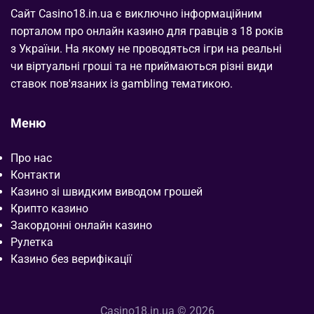
Сайт Casino18.in.ua є виключно інформаційним
порталом про онлайн казино для гравців з 18 років
з України. На якому не проводяться ігри на реальні
чи віртуальні гроші та не приймаються різні види
ставок пов'язаних із gambling тематикою.
Меню
Про нас
Контакти
Казино зі швидким виводом грошей
Крипто казино
Закордонні онлайн казино
Рулетка
Казино без верифікації
Casino18.in.ua © 2026