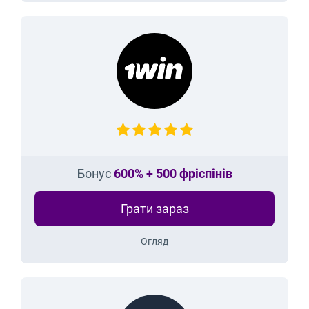
Бонус
600% + 500 фріспінів
Грати зараз
Огляд